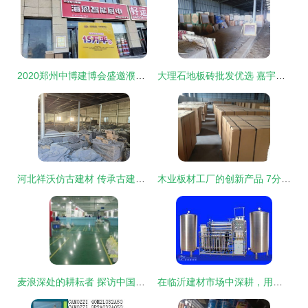
2020郑州中博建博会盛邀濮阳建材经销商共拓商机
大理石地板砖批发优选 嘉宇建材打造高端地面新标杆
河北祥沃仿古建材 传承古建之美，重塑经典韵味
木业板材工厂的创新产品 7分条废旧模板实木围边双面冰糖果助力建材博览会
麦浪深处的耕耘者 探访中国收获机械总公司藁城联合收割机厂
在临沂建材市场中深耕，用一瓶水喝出新机遇