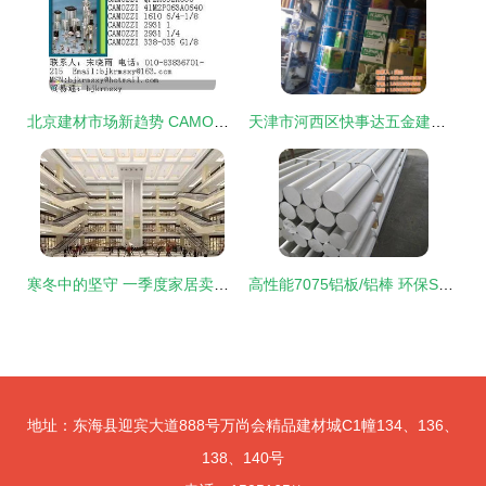
北京建材市场新趋势 CAMOZZI 61M2P063A0640康茂盛以优质平价引领销售热潮
天津市河西区快事达五金建材销售中心 专业胶粘剂一站式供应商
寒冬中的坚守 一季度家居卖场销量锐减25%，中小卖场如何绝处求生？
高性能7075铝板/铝棒 环保SGS认证，批发行情一览
地址：东海县迎宾大道888号万尚会精品建材城C1幢134、136、
138、140号