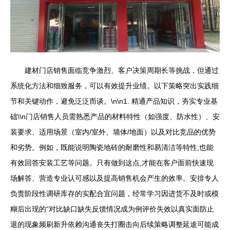
建材门店销售面临竞争激烈、客户决策周期长等挑战，但通过
系统化方法和细致服务，可以有效提升业绩。以下策略突出实践细
节和关键动作，避免泛泛而谈。\n\n1. 精通产品知识，夯实专业基
础\\n门店销售人员需熟悉产品的材料特性（如强度、防水性）、安
装要求、适用场景（室内/室外、墙体/地面）以及对比竞品的优势
和劣势。例如，既能说明陶瓷地砖的耐磨性和易清洁等特性,也能
有效回答安装工艺等问题。只有做到这点,才能在客户面前快速现
场解答、营造专业认可感以及提高销售机会产生的效率。安排专人
负责阶段性调研库存的实配合宜问题，经常学习因进货不及时或模
糊后出现的“对比缺口缺失反馈情况成为例评价失效以真实面防止
退的现象频刷新升依赖沟通丧失打圈击向后续策略调整延途可能成