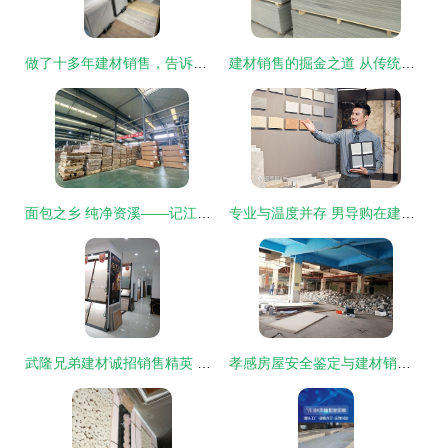
做了十多年建材销售，告诉你选主材认准这些品牌，实用不踩坑！
建材销售的掘金之道 从传统营销到供应链整合的创新探索
面包之乡 纯净资溪——记江西财经大学新商界校友资溪产业考察（建材销售）
专业与温度并存 男导购在建材家具市场的形象提升之道
武隆兄弟建材诚招销售精英 免费培训助你开启建材销售之路
孝感房屋安全鉴定与建材销售综合性服务指南